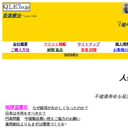
音楽療法
+α
since 1998
暗
会社概要
マスコミ掲載
サイトマップ
個人情
ご購入方法
納期 返品
音楽 試聴
お客様の
地球温暖化
人
不健康寿命を延
地球温暖化
なぜ経済がおかしくなったのか？
日本は今何をすべきか？
円高問題
中国製品買い控えご協力のお願い
<
雇用創出よりもまずは環境づくりを