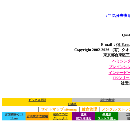
+α
♪
気分爽快 
ワ
Quali
E-mail：
QLE.
Copyright 2002-2026 （有）ク
東京都台東区三ノ輪1-
ヘミシン
ブレインシ
インナーピ
TKシリー
社団
ビジネス英語
会社の検診
日本語
｜
｜
｜
サイトマップ sitemap
健康管理
メンタル ストレ
初めての方
健康
半健康
ご
音楽療法
QLE
音楽療法
左脳編
Home
クリック！
脳力 活性化
ストレス 癒し
補