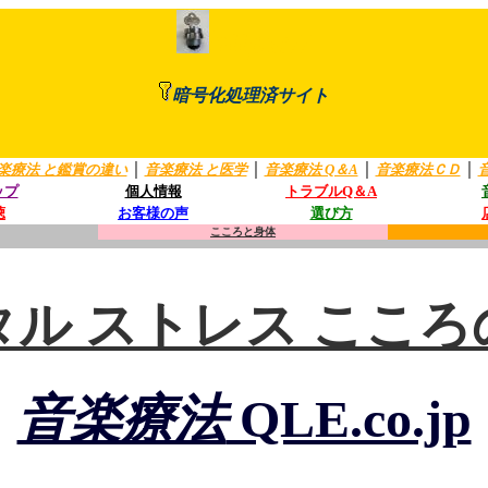
https://
暗号化処理済サイト
｜
｜
｜
｜
楽療法 と鑑賞の違い
音楽療法 と医学
音楽療法 Q＆A
音楽療法ＣＤ
ップ
個人情報
トラブルQ＆A
聴
お客様の声
選び方
こころと身体
タル ストレス こころ
音楽療法
QLE.co.jp