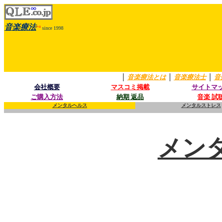
音楽療法
+α
since 1998
｜
｜
｜
音楽療法とは
音楽療法士
音
会社概要
マスコミ掲載
サイトマ
ご購入方法
納期 返品
音楽 試
メンタルヘルス
メンタルストレス
メン