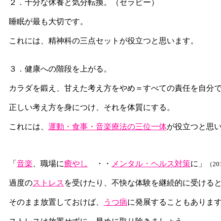
２．十分な休養と気分転換。（セラピー）
睡眠が最も大切です。
これには、精神科の三点セットが役立つと思います。
３．健康への階段を上がる。
カラダを鍛え、甘えた考え方をやめ＝すべての責任を自分
正しい考え方を身につけ、それを体質にする。
これには、
運動・食事・音楽療法の三位一体
が役立つと思
「
音楽
、職場に
癒やし
・・
メンタル・ヘルス対策
に」
（2
過度の
ストレス
を受けたり、不快な体験を継続的に受ける
そのまま放置しておけば、
うつ病
に発展することもありま