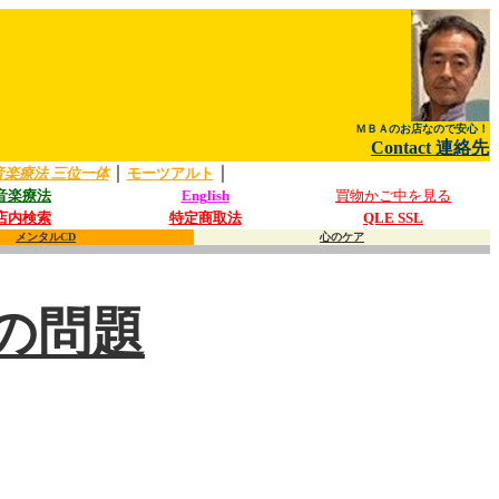
ＭＢＡのお店なので安心！
Contact 連絡先
｜
｜
音楽療法 三位一体
モーツアルト
音楽療法
English
買物かご中を見る
店内検索
特定商取法
QLE SSL
メンタルCD
心のケア
の問題