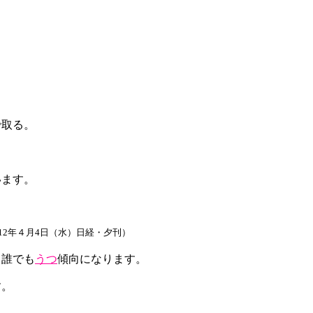
で取る。
います。
012年４月4日（水）日経・夕刊）
と誰でも
うつ
傾向になります。
す。